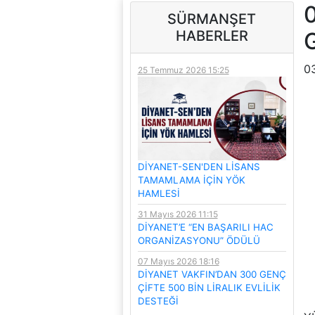
0
SÜRMANŞET
HABERLER
03
25 Temmuz 2026 15:25
DİYANET-SEN'DEN LİSANS
TAMAMLAMA İÇİN YÖK
HAMLESİ
31 Mayıs 2026 11:15
DİYANET’E “EN BAŞARILI HAC
ORGANİZASYONU” ÖDÜLÜ
07 Mayıs 2026 18:16
DİYANET VAKFIN’DAN 300 GENÇ
ÇİFTE 500 BİN LİRALIK EVLİLİK
DESTEĞİ