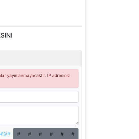
SINI
umlar yayınlanmayacaktır. IP adresiniz
seçin:
#
#
#
#
#
#