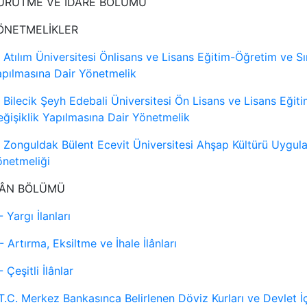
ÜRÜTME VE İDARE BÖLÜMÜ
ÖNETMELİKLER
 Atılım Üniversitesi Önlisans ve Lisans Eğitim-Öğretim ve S
pılmasına Dair Yönetmelik
 Bilecik Şeyh Edebali Üniversitesi Ön Lisans ve Lisans Eği
ğişiklik Yapılmasına Dair Yönetmelik
 Zonguldak Bülent Ecevit Üniversitesi Ahşap Kültürü Uygu
netmeliği
LÂN BÖLÜMÜ
- Yargı İlanları
- Artırma, Eksiltme ve İhale İlânları
- Çeşitli İlânlar
T.C. Merkez Bankasınca Belirlenen Döviz Kurları ve Devlet 