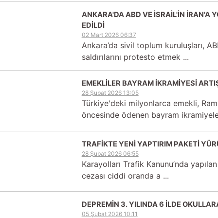
ANKARA'DA ABD VE İSRAİL'İN İRAN'A 
EDİLDİ
02 Mart 2026 06:37
Ankara’da sivil toplum kuruluşları, ABD
saldırılarını protesto etmek ...
EMEKLİLER BAYRAM İKRAMİYESİ ARTIŞ
28 Şubat 2026 13:05
Türkiye'deki milyonlarca emekli, Ra
öncesinde ödenen bayram ikramiyele 
TRAFİKTE YENİ YAPTIRIM PAKETİ YÜ
28 Şubat 2026 06:55
Karayolları Trafik Kanunu’nda yapılan d
cezası ciddi oranda a ...
DEPREMİN 3. YILINDA 6 İLDE OKULLAR
05 Şubat 2026 10:11