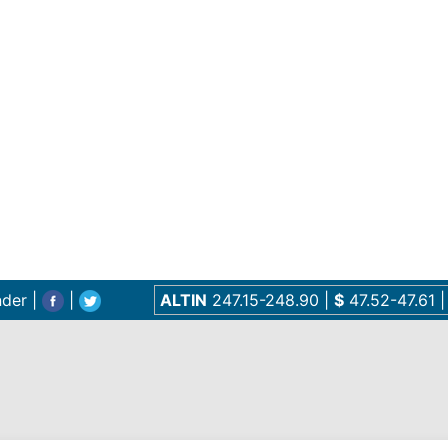
nder
|
|
ALTIN
247.15-248.90
|
$
47.52-47.61
|