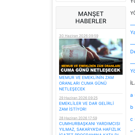
Y
Y
MANŞET
HABERLER
––
Ya
30 Haziran 2026 09:59
––
De
––
Yö
MEMUR VE EMEKLİNİN ZAM
İ
ORANLARI CUMA GÜNÜ
NETLEŞECEK
a 
29 Haziran 2026 09:25
EMEKLİLER VE DAR GELİRLİ
b 
ZAM İSTİYOR!
28 Haziran 2026 17:59
c 
CUMHURBAŞKANI YARDIMCISI
YILMAZ, SAKARYA'DA HAFIZLIK
– 
İCAZET PROGRAMINA KATILDI