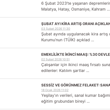
6 Şubat 2023’te yaşanan depremleri
Malatya, Hatay, Osmaniye, Kahram ...
ŞUBAT AYI KİRA ARTIŞ ORANI AÇIKLA
03 Şubat 2026 11:30
Şubat ayında uygulanacak kira artış or
Kurumu’nun (TÜİK) açıklad ...
EMEKLİLİKTE İKİNCİ MAAŞ: %30 DEVLE
02 Şubat 2026 10:51
Çalışanlar için ikinci maaş fırsatı sun
edilenler: Katılım şartlar ...
SESSİZ VE GÖRÜNMEZ FELAKET: SAN
18 Ocak 2026 11:02
Yeşilay'ın verileri, sanal kumar bağım
eğitim grubundan bireyi ...